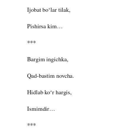
Ijobat boʻlar tilak,
Pishirsa kim…
***
Bargim ingichka,
Qad-bastim novcha.
Hidlab koʻr hargis,
Ismimdir…
***