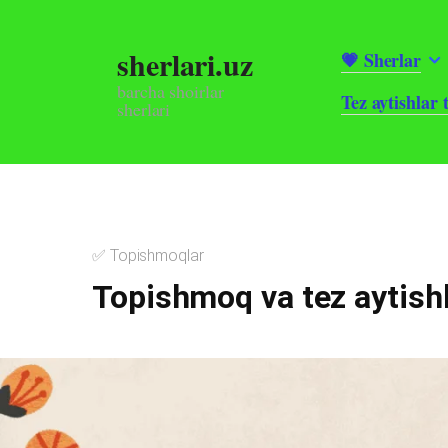
Skip
to
sherlari.uz
💗 Sherlar
content
barcha shoirlar
Tez aytishlar 
sherlari
✅ Topishmoqlar
Topishmoq va tez aytishl