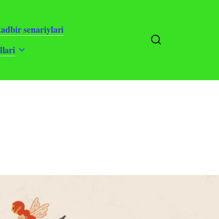
adbir senariylari
llari