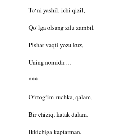
Toʻni yashil, ichi qizil,
Qoʻlga olsang zilu zambil.
Pishar vaqti yozu kuz,
Uning nomidir…
***
Oʻrtogʻim ruchka, qalam,
Bir chiziq, katak dalam.
Ikkichiga kaptarman,