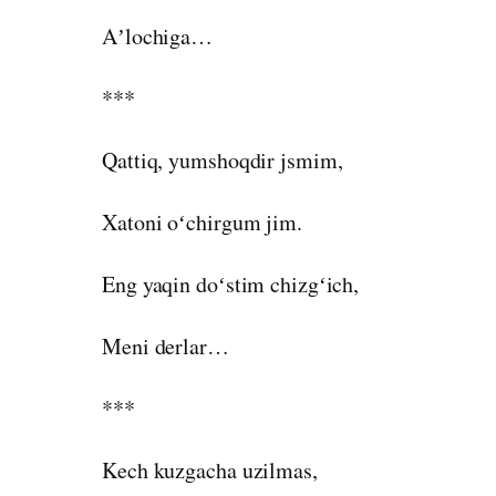
Aʼlochiga…
***
Qattiq, yumshoqdir jsmim,
Xatoni oʻchirgum jim.
Eng yaqin doʻstim chizgʻich,
Meni derlar…
***
Kech kuzgacha uzilmas,