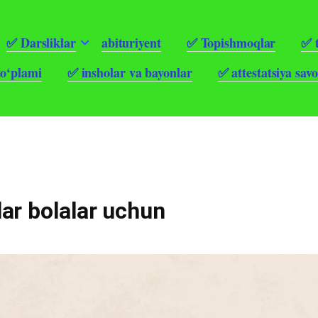
✅ Darsliklar
abituriyent
✅ Topishmoqlar
✅ t
to‘plami
✅ insholar va bayonlar
✅ attestatsiya savo
ar bolalar uchun