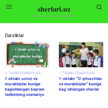
Skip
sherlari.uz
to
content
barcha shoirlar sherlari
Darsliklar
✅ TADBIR SENARIYLARI
✅ TADBIR SENARIYLARI
1 oktabr ustoz va
1-oktabr “O`qituvchilar
murabbiylar kuniga
va murabbiylar” kuniga
bagishlangan bayram
bag`ishlangan sherlar
tadbirining ssenariys