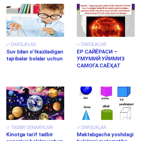
✅ DARSLIKLAR
✅ DARSLIKLAR
Suv bilan o‘tkaziladigan
ЕР САЙЁРАСИ –
tajribalar bolalar uchun
УМУМИЙ УЙИМИЗ
САМОГА САЁҲАТ
✅ TADBIR SENARIYLARI
✅ DARSLIKLAR
Kinotga tarif tadbir
Maktabgacha yoshdagi