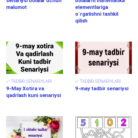
senariysi bolalar uchun
bolalarni matematika
malumot
elementlariga
o`rgatishni tashkil
qilish
✅ TADBIR SENARIYLARI
✅ TADBIR SENARIYLARI
9-May Xotira va
9-may tadbir senariysi
qadrlash kuni senariysi