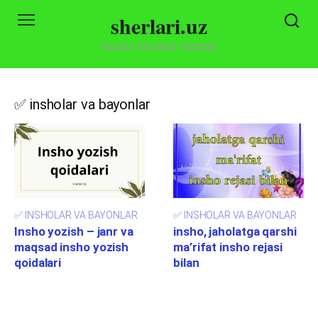
Skip
sherlari.uz
to
content
barcha shoirlar sherlari
✅ insholar va bayonlar
✅ INSHOLAR VA BAYONLAR
✅ INSHOLAR VA BAYONLAR
Insho yozish – janr va
insho, jaholatga qarshi
maqsad insho yozish
ma’rifat insho rejasi
qoidalari
bilan