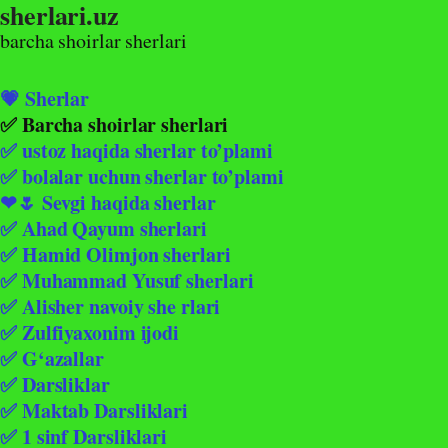
sherlari.uz
Skip
to
barcha shoirlar sherlari
content
💗 Sherlar
✅ Barcha shoirlar sherlari
✅ ustoz haqida sherlar to’plami
✅ bolalar uchun sherlar to’plami
❤🌷 Sevgi haqida sherlar
✅ Ahad Qayum sherlari
✅ Hamid Olimjon sherlari
✅ Muhammad Yusuf sherlari
✅ Alisher navoiy she rlari
✅ Zulfiyaxonim ijodi
✅ G‘azallar
✅ Darsliklar
✅ Maktab Darsliklari
✅ 1 sinf Darsliklari