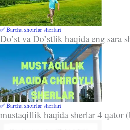
✅ Barcha shoirlar sherlari
Do’st va Do’stlik haqida eng sara s
✅ Barcha shoirlar sherlari
mustaqillik haqida sherlar 4 qator 