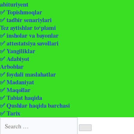
abituriyent
✅ Topishmoqlar
✅ tadbir senariylari
Tez aytishlar to‘plami
✅ insholar va bayonlar
✅ attestatsiya savollari
✅ Yangiliklar
✅ Adabiyot
Arboblar
✅ foydali maslahatlar
✅ Madaniyat
✅ Maqollar
✅ Tabiat haqida
✅ Qushlar haqida barchasi
✅ Tarix
Search
for: