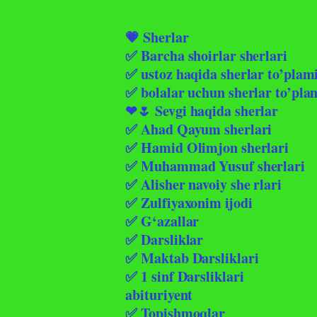
💗 Sherlar
✅ Barcha shoirlar sherlari
✅ ustoz haqida sherlar to’plam
✅ bolalar uchun sherlar to’pla
❤🌷 Sevgi haqida sherlar
✅ Ahad Qayum sherlari
✅ Hamid Olimjon sherlari
✅ Muhammad Yusuf sherlari
✅ Alisher navoiy she rlari
✅ Zulfiyaxonim ijodi
✅ G‘azallar
✅ Darsliklar
✅ Maktab Darsliklari
✅ 1 sinf Darsliklari
abituriyent
✅ Topishmoqlar