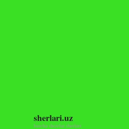
Skip
to
content
sherlari.uz
barcha shoirlar sherlari