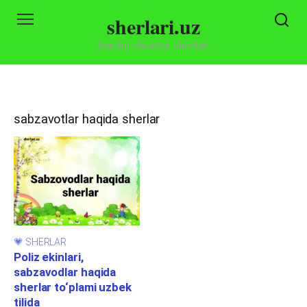
Skip
sherlari.uz
to
content
barcha shoirlar sherlari
sabzavotlar haqida sherlar
💗 SHERLAR
Poliz ekinlari,
sabzavodlar haqida
sherlar to‘plami uzbek
tilida