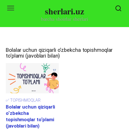
Skip
sherlari.uz
to
content
barcha shoirlar sherlari
Bolalar uchun qiziqarli o‘zbekcha topishmoqlar
to‘plami (javoblari bilan)
✅ TOPISHMOQLAR
Bolalar uchun qiziqarli
o‘zbekcha
topishmoqlar to‘plami
(javoblari bilan)