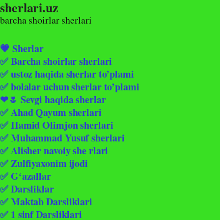
sherlari.uz
Skip
to
barcha shoirlar sherlari
content
💗 Sherlar
✅ Barcha shoirlar sherlari
✅ ustoz haqida sherlar to’plami
✅ bolalar uchun sherlar to’plami
❤🌷 Sevgi haqida sherlar
✅ Ahad Qayum sherlari
✅ Hamid Olimjon sherlari
✅ Muhammad Yusuf sherlari
✅ Alisher navoiy she rlari
✅ Zulfiyaxonim ijodi
✅ G‘azallar
✅ Darsliklar
✅ Maktab Darsliklari
✅ 1 sinf Darsliklari