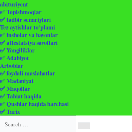
abituriyent
✅ Topishmoqlar
✅ tadbir senariylari
Tez aytishlar to‘plami
✅ insholar va bayonlar
✅ attestatsiya savollari
✅ Yangiliklar
✅ Adabiyot
Arboblar
✅ foydali maslahatlar
✅ Madaniyat
✅ Maqollar
✅ Tabiat haqida
✅ Qushlar haqida barchasi
✅ Tarix
Search
for: