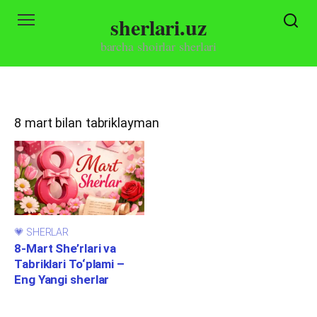
Skip
sherlari.uz
to
content
barcha shoirlar sherlari
8 mart bilan tabriklayman
💗 SHERLAR
8-Mart She’rlari va
Tabriklari To‘plami –
Eng Yangi sherlar