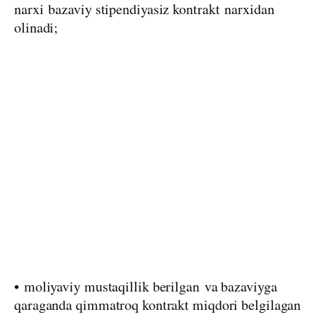
narxi
bazaviy stipendiyasiz kontrakt
narxidan
olinadi;
•
moliyaviy mustaqillik berilgan
va bazaviyga
qaraganda qimmatroq kontrakt miqdori belgilagan