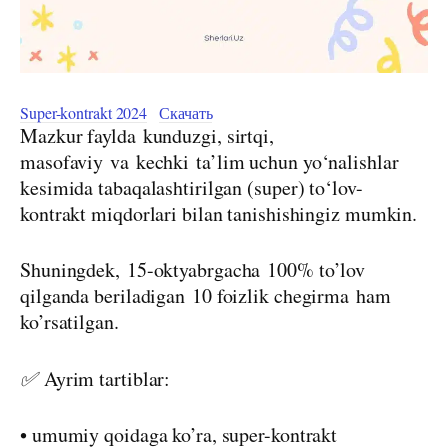
Super-kontrakt 2024
Скачать
Mazkur faylda
kunduzgi, sirtqi,
masofaviy
va
kechki
ta’lim uchun yo‘nalishlar
kesimida tabaqalashtirilgan (super) to‘lov-
kontrakt miqdorlari bilan tanishishingiz mumkin.
Shuningdek,
15-oktyabrgacha
100% to’lov
qilganda beriladigan
10 foizlik chegirma
ham
ko’rsatilgan.
✅
Ayrim tartiblar:
• umumiy qoidaga ko’ra, super-kontrakt