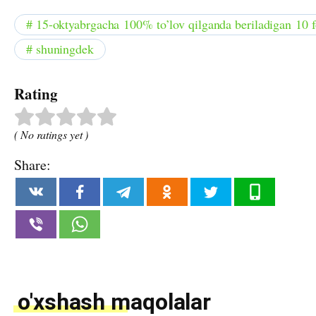
15-oktyabrgacha 100% to’lov qilganda beriladigan 10 f
shuningdek
Rating
( No ratings yet )
Share:
o'xshash maqolalar