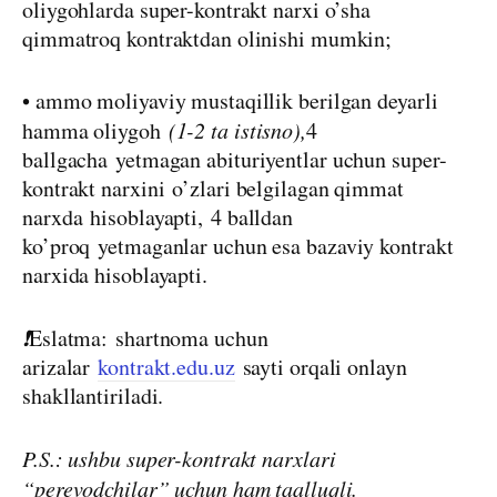
oliygohlarda super-kontrakt narxi o’sha
qimmatroq kontraktdan olinishi mumkin;
• ammo moliyaviy mustaqillik berilgan deyarli
hamma oliygoh
(1-2 ta istisno),
4
ballgacha
yetmagan abituriyentlar uchun super-
kontrakt narxini
o’zlari belgilagan qimmat
narxda
hisoblayapti,
4 balldan
ko’proq
yetmaganlar uchun esa bazaviy kontrakt
narxida hisoblayapti.
❗️
Eslatma:
shartnoma uchun
arizalar
kontrakt.edu.uz
sayti orqali onlayn
shakllantiriladi.
P.S.: ushbu super-kontrakt narxlari
“perevodchilar” uchun ham taalluqli.