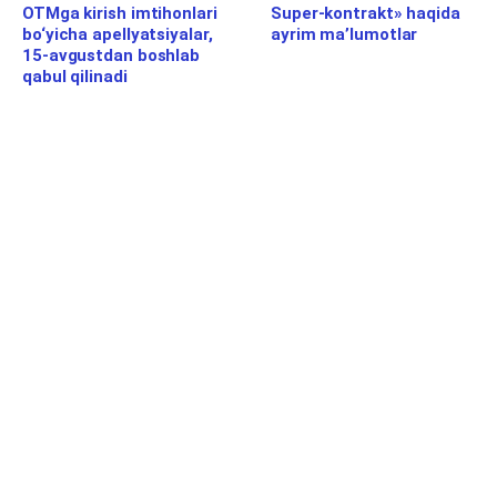
OTMga kirish imtihonlari
Super-kontrakt» haqida
bo‘yicha apellyatsiyalar,
ayrim maʼlumotlar
15-avgustdan boshlab
qabul qilinadi