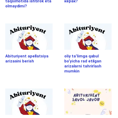
taqsimotida ishtirok eta
керак?
olmaydimi?
Abituriyent apellatsiya
oliy ta’limga qabul
arizasini berish
bo‘yicha rad etilgan
arizalarni tahrirlash
mumkin