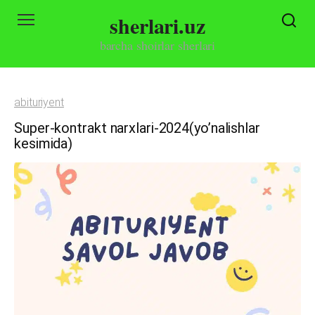
Skip
sherlari.uz
to
content
barcha shoirlar sherlari
abituriyent
Super-kontrakt narxlari-2024(yo’nalishlar
kesimida)