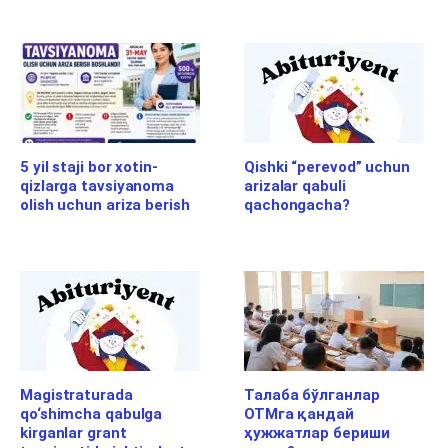
5 yil staji bor xotin-
Qishki “perevod” uchun
qizlarga tavsiyanoma
arizalar qabuli
olish uchun ariza berish
qachongacha?
Magistraturada
Талаба бўлганлар
qo‘shimcha qabulga
ОТМга қандай
kirganlar grant
ҳужжатлар бериши